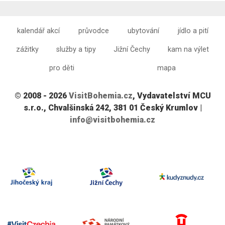
kalendář akcí
průvodce
ubytování
jídlo a pití
zážitky
služby a tipy
Jižní Čechy
kam na výlet
pro děti
mapa
© 2008 - 2026
VisitBohemia.cz
, Vydavatelství MCU
s.r.o., Chvalšinská 242, 381 01 Český Krumlov |
info@visitbohemia.cz