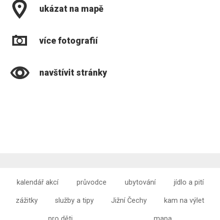
ukázat na mapě
více fotografií
navštívit stránky
kalendář akcí
průvodce
ubytování
jídlo a pití
zážitky
služby a tipy
Jižní Čechy
kam na výlet
pro děti
mapa