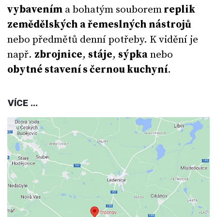
vybavením
a bohatým souborem
replik
zemědělských a řemeslných nástrojů
nebo předmětů denní potřeby. K vidění je
např.
zbrojnice
,
stáje
,
sýpka
nebo
obytné stavení s černou kuchyní
.
VÍCE ...