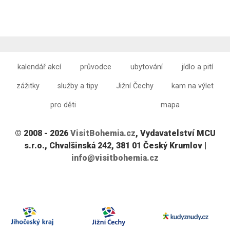
kalendář akcí
průvodce
ubytování
jídlo a pití
zážitky
služby a tipy
Jižní Čechy
kam na výlet
pro děti
mapa
© 2008 - 2026
VisitBohemia.cz
, Vydavatelství MCU
s.r.o., Chvalšinská 242, 381 01 Český Krumlov |
info@visitbohemia.cz