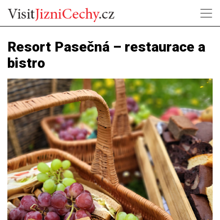
Resort Pasečná – restaurace a
bistro