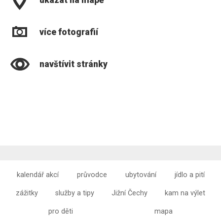
ukázat na mapě
více fotografií
navštívit stránky
kalendář akcí
průvodce
ubytování
jídlo a pití
zážitky
služby a tipy
Jižní Čechy
kam na výlet
pro děti
mapa