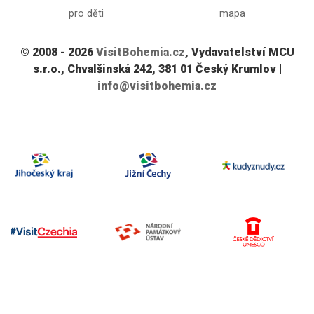
pro děti
mapa
© 2008 - 2026
VisitBohemia.cz
, Vydavatelství MCU
s.r.o., Chvalšinská 242, 381 01 Český Krumlov |
info@visitbohemia.cz