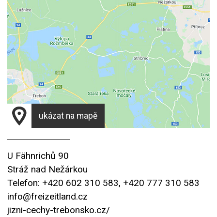
ukázat na mapě
U Fähnrichů 90
Stráž nad Nežárkou
Telefon: +420 602 310 583, +420 777 310 583
info@freizeitland.cz
jizni-cechy-trebonsko.cz/