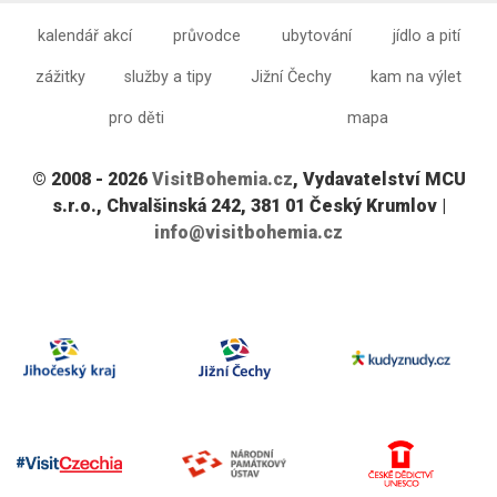
kalendář akcí
průvodce
ubytování
jídlo a pití
zážitky
služby a tipy
Jižní Čechy
kam na výlet
pro děti
mapa
© 2008 - 2026
VisitBohemia.cz
, Vydavatelství MCU
s.r.o., Chvalšinská 242, 381 01 Český Krumlov |
info@visitbohemia.cz