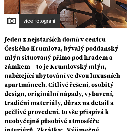
více fotografií
Jeden z nejstarších domů v centru
Českého Krumlova, bývalý poddanský
mlýn situovaný přímo pod hradem a
zámkem – to je Krumlovský mlýn,
nabízející ubytování ve dvou luxusních
apartmánech. Citlivé řešení, osobitý
design, originální nápady, vybavení,
tradiční materiály, důraz na detail a
pečlivé provedení, to vše přispívá k
neobyčejně působivé atmosféře
interiérů. Zkrátka: „Výjimečné