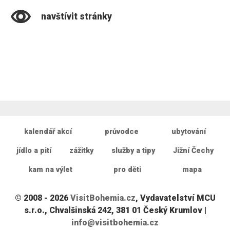
navštívit stránky
kalendář akcí
průvodce
ubytování
jídlo a pití
zážitky
služby a tipy
Jižní Čechy
kam na výlet
pro děti
mapa
© 2008 - 2026
VisitBohemia.cz
, Vydavatelství MCU
s.r.o., Chvalšinská 242, 381 01 Český Krumlov |
info@visitbohemia.cz